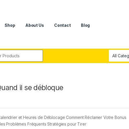
Shop
About Us
Contact
Blog
r:
uand il se débloque
alendrier et Heures de Déblocage Comment Réclamer Votre Bonus
es Problèmes Fréquents Stratégies pour Tirer