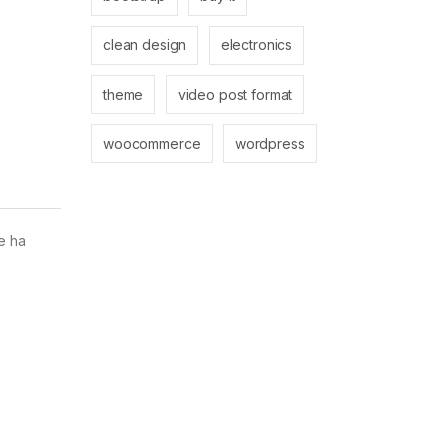
clean design
electronics
theme
video post format
woocommerce
wordpress
ue ha