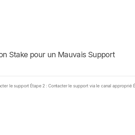
ion Stake pour un Mauvais Support
ter le support Étape 2 : Contacter le support via le canal approprié É