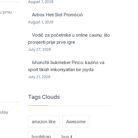
August 1, 2026
ju prvu
Avbox Heti Slot Promóció
August 1, 2026
Vodič za početnike u online casinu: što
provjeriti prije prve igre
July 27, 2026
Ishonchli bukmeker Pinco: kazino va
sport tikish imkoniyatlari bir joyda
July 21, 2026
Tags Clouds
qulay
amazon like
Awesome
bootstrap
buy it