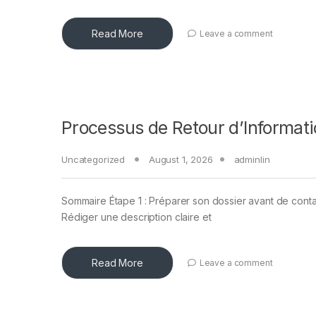
Read More
Leave a comment
Processus de Retour d’Informat
Uncategorized
August 1, 2026
adminlin
Sommaire Étape 1 : Préparer son dossier avant de contac
Rédiger une description claire et
Read More
Leave a comment