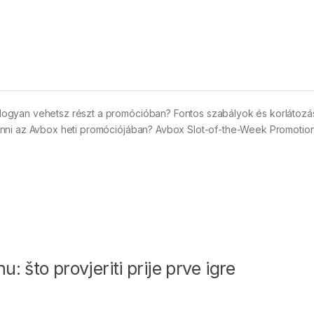
Hogyan vehetsz részt a promócióban? Fontos szabályok és korlátoz
enni az Avbox heti promóciójában? Avbox Slot-of-the-Week Promotio
: što provjeriti prije prve igre