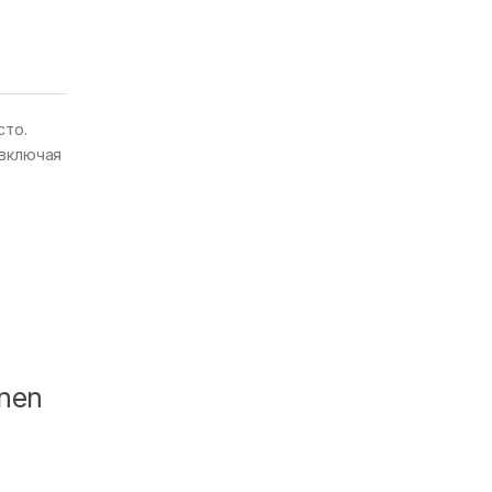
сто.
 включая
anen